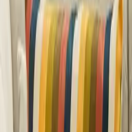
Marques
Nouveautés
Promotions
Accueil
Salon
Coussin
Sensei – La Maison du Coton
Coussin Mikado Blanc cassé en nid d'abeille